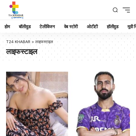
होम
बॉलीवुड
टेलीविजन
वेब स्टोरी
ओटीटी
हॉलीवुड
मूवी रि
T24 KHABAR
>
लाइफस्टाइल
लाइफस्टाइल