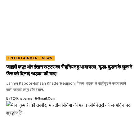
ENTERTAINMENT NEWS
जाह्नवी कपूर और ईशान खट्टर का रीयूनियन हुआ वायरल, दूल्हा-दुल्हन के लुक ने
फैंस को दिलाई ‘धड़क’ की याद !
Janhvi Kapoor-Ishaan KhatterReunion: फिल्म 'धड़क' से बॉलीवुड में कदम रखने
वाली जाह्नवी कपूर और ईशान…
By
T24khabarmail@gmail.com