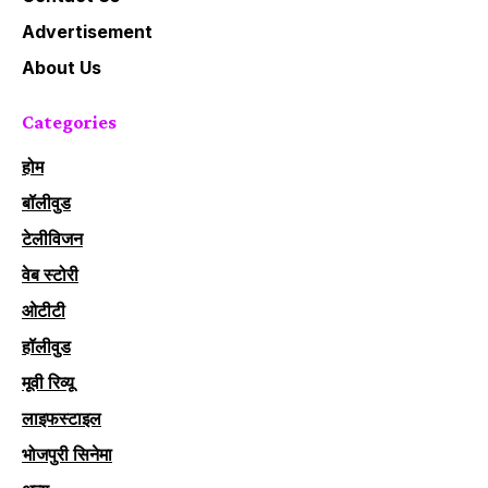
Advertisement
About Us
Categories
होम
बॉलीवुड
टेलीविजन
वेब स्टोरी
ओटीटी
हॉलीवुड
मूवी रिव्यू
लाइफस्टाइल
भोजपुरी सिनेमा