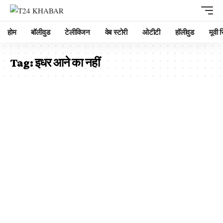
होम
बॉलीवुड
टेलीविजन
वेब स्टोरी
ओटीटी
हॉलीवुड
मूवी रि
Tag:
इधर आने का नहीं