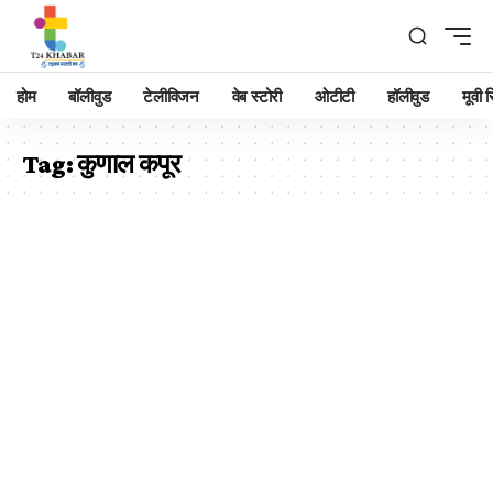
होम
बॉलीवुड
टेलीविजन
वेब स्टोरी
ओटीटी
हॉलीवुड
मूवी रि
Tag:
कुणाल कपूर