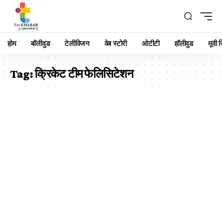
होम
बॉलीवुड
टेलीविजन
वेब स्टोरी
ओटीटी
हॉलीवुड
मूवी रि
Tag:
क्रिकेट टीम फेलिसिटेशन