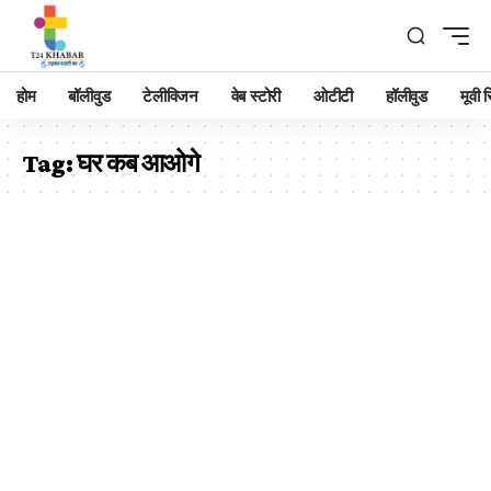
होम
बॉलीवुड
टेलीविजन
वेब स्टोरी
ओटीटी
हॉलीवुड
मूवी रि
Tag:
घर कब आओगे