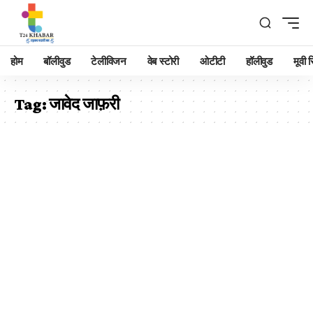
होम
बॉलीवुड
टेलीविजन
वेब स्टोरी
ओटीटी
हॉलीवुड
मूवी रि
Tag:
जावेद जाफ़री