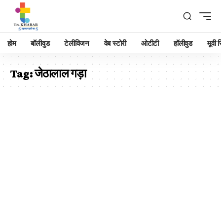
होम
बॉलीवुड
टेलीविजन
वेब स्टोरी
ओटीटी
हॉलीवुड
मूवी रि
Tag:
जेठालाल गड़ा