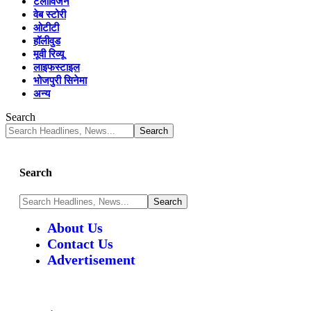
टेलीविजन
वेब स्टोरी
ओटीटी
हॉलीवुड
मूवी रिव्यू
लाइफस्टाइल
भोजपुरी सिनेमा
अन्य
Search
Search
About Us
Contact Us
Advertisement