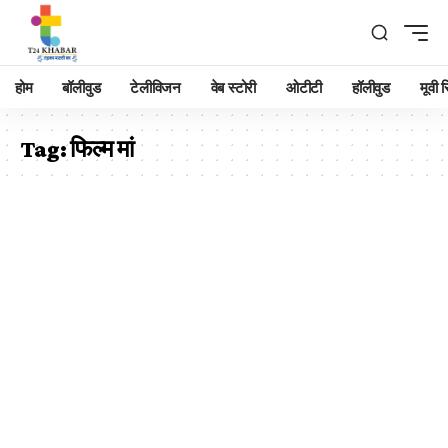
होम
बॉलीवुड
टेलीविजन
वेब स्टोरी
ओटीटी
हॉलीवुड
मूवी रि
Tag:
फिल्म मां