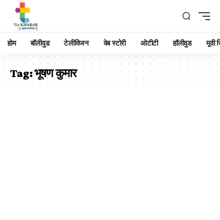
होम
बॉलीवुड
टेलीविजन
वेब स्टोरी
ओटीटी
हॉलीवुड
मूवी रि
Tag:
भूषण कुमार