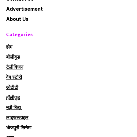
Advertisement
About Us
Categories
होम
बॉलीवुड
टेलीविजन
वेब स्टोरी
ओटीटी
हॉलीवुड
मूवी रिव्यू
लाइफस्टाइल
भोजपुरी सिनेमा