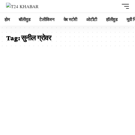
होम
बॉलीवुड
टेलीविजन
वेब स्टोरी
ओटीटी
हॉलीवुड
मूवी रि
Tag:
सुनील ग्रोवर