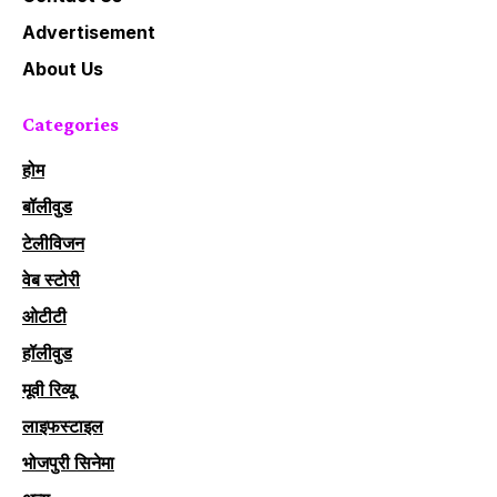
Advertisement
About Us
Categories
होम
बॉलीवुड
टेलीविजन
वेब स्टोरी
ओटीटी
हॉलीवुड
मूवी रिव्यू
लाइफस्टाइल
भोजपुरी सिनेमा