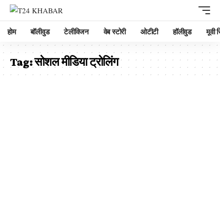
होम
बॉलीवुड
टेलीविजन
वेब स्टोरी
ओटीटी
हॉलीवुड
मूवी रि
Tag:
सोशल मीडिया ट्रोलिंग