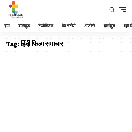
होम
बॉलीवुड
टेलीविजन
वेब स्टोरी
ओटीटी
हॉलीवुड
मूवी रि
Tag:
हिंदी फिल्म समाचार