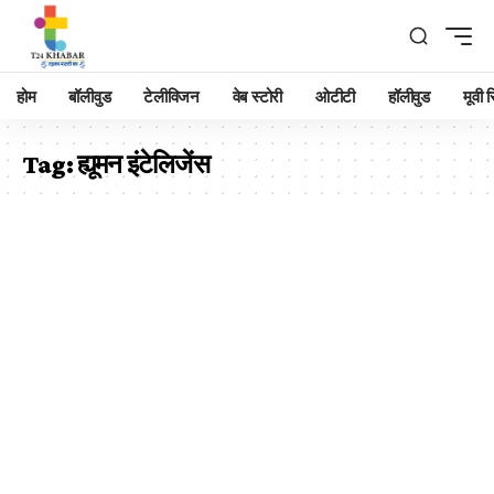
होम
बॉलीवुड
टेलीविजन
वेब स्टोरी
ओटीटी
हॉलीवुड
मूवी रि
Tag:
ह्यूमन इंटेलिजेंस