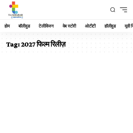
होम
बॉलीवुड
टेलीविजन
वेब स्टोरी
ओटीटी
हॉलीवुड
मूवी रि
Tag:
2027 फिल्म रिलीज़