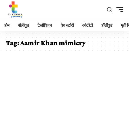
होम
बॉलीवुड
टेलीविजन
वेब स्टोरी
ओटीटी
हॉलीवुड
मूवी रि
Tag:
Aamir Khan mimicry