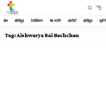
होम
बॉलीवुड
टेलीविजन
वेब स्टोरी
ओटीटी
हॉलीवुड
मूवी रि
Tag:
Aishwarya Rai Bachchan