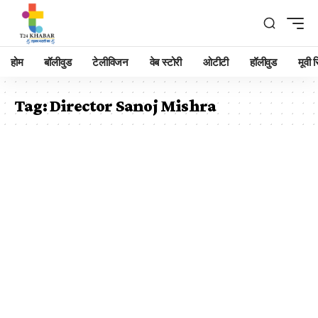
होम
बॉलीवुड
टेलीविजन
वेब स्टोरी
ओटीटी
हॉलीवुड
मूवी रि
Tag:
Director Sanoj Mishra