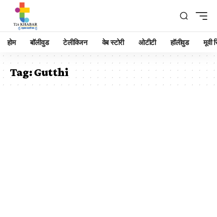
होम
बॉलीवुड
टेलीविजन
वेब स्टोरी
ओटीटी
हॉलीवुड
मूवी रि
Tag:
Gutthi