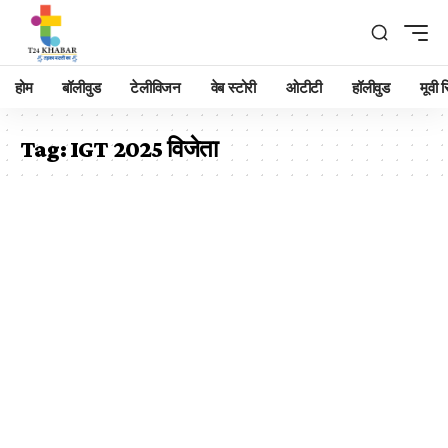
होम
बॉलीवुड
टेलीविजन
वेब स्टोरी
ओटीटी
हॉलीवुड
मूवी रि
Tag:
IGT 2025 विजेता