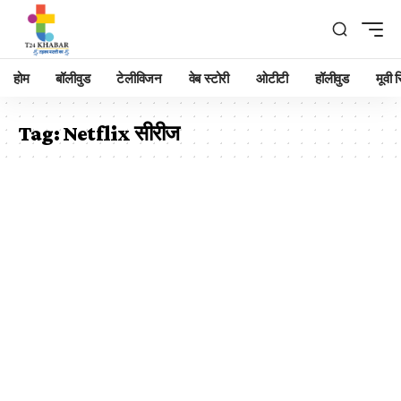
होम
बॉलीवुड
टेलीविजन
वेब स्टोरी
ओटीटी
हॉलीवुड
मूवी रि
Tag:
Netflix सीरीज