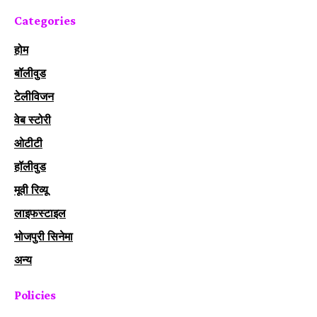
Categories
होम
बॉलीवुड
टेलीविजन
वेब स्टोरी
ओटीटी
हॉलीवुड
मूवी रिव्यू
लाइफस्टाइल
भोजपुरी सिनेमा
अन्य
Policies