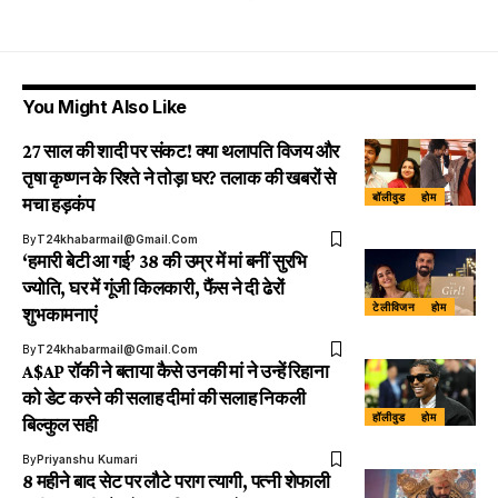
You Might Also Like
27 साल की शादी पर संकट! क्या थलापति विजय और
तृषा कृष्णन के रिश्ते ने तोड़ा घर? तलाक की खबरों से
बॉलीवुड
होम
मचा हड़कंप
By
T24khabarmail@gmail.com
‘हमारी बेटी आ गई’ 38 की उम्र में मां बनीं सुरभि
ज्योति, घर में गूंजी किलकारी, फैंस ने दी ढेरों
टेलीविजन
होम
शुभकामनाएं
By
T24khabarmail@gmail.com
A$AP रॉकी ने बताया कैसे उनकी मां ने उन्हें रिहाना
को डेट करने की सलाह दीमां की सलाह निकली
हॉलीवुड
होम
बिल्कुल सही
By
Priyanshu Kumari
8 महीने बाद सेट पर लौटे पराग त्यागी, पत्नी शेफाली