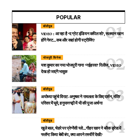
POPULAR
बॉलीवुड
VIDEO : आ रहा है ‘द ग्रेट इंडियन कपिल शो’, सलमान खान
होंगे गेस्ट…कब और कहां होगी स्ट्रीमिंग?
भोजपुरी सिनेमा
यश कुमार का नया भोजपुरी गाना ‘नईहरवा’ रिलीज, VIDEO
देख हो जाएंगे भावुक
बॉलीवुड
अयोध्या पहुंचे विराट-अनुष्का ने रामलला के किए दर्शन, मंदिर
परिसर में घूमे, हनुमानगढ़ी में भी की पूजा अर्चना
बॉलीवुड
खुले बाल, चेहरे पर प्रेग्नेंसी ग्लो…गौहर खान ने ब्लैक ड्रेस में
फ्लॉन्ट किया बेबी बंप, क्या आपने तस्वीरें देखी?