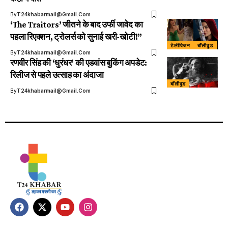
By
T24khabarmail@gmail.com
‘The Traitors’ जीतने के बाद उर्फी जावेद का
पहला रिएक्शन, ट्रोलर्स को सुनाई खरी-खोटी!”
टेलीविजन
बॉलीवुड
By
T24khabarmail@gmail.com
रणवीर सिंह की ‘धुरंधर’ की एडवांस बुकिंग अपडेट:
रिलीज से पहले उत्साह का अंदाजा
बॉलीवुड
By
T24khabarmail@gmail.com