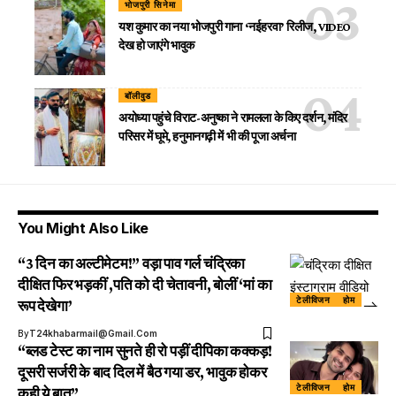
भोजपुरी सिनेमा
यश कुमार का नया भोजपुरी गाना ‘नईहरवा’ रिलीज, VIDEO
देख हो जाएंगे भावुक
बॉलीवुड
अयोध्या पहुंचे विराट-अनुष्का ने रामलला के किए दर्शन, मंदिर
परिसर में घूमे, हनुमानगढ़ी में भी की पूजा अर्चना
You Might Also Like
“3 दिन का अल्टीमेटम!” वड़ा पाव गर्ल चंद्रिका
दीक्षित फिर भड़कीं ,पति को दी चेतावनी, बोलीं ‘मां का
टेलीविजन
होम
रूप देखेगा’
By
T24khabarmail@gmail.com
“ब्लड टेस्ट का नाम सुनते ही रो पड़ीं दीपिका कक्कड़!
दूसरी सर्जरी के बाद दिल में बैठ गया डर, भावुक होकर
टेलीविजन
होम
कही ये बात”