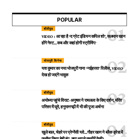
POPULAR
बॉलीवुड
VIDEO : आ रहा है ‘द ग्रेट इंडियन कपिल शो’, सलमान खान
होंगे गेस्ट…कब और कहां होगी स्ट्रीमिंग?
भोजपुरी सिनेमा
यश कुमार का नया भोजपुरी गाना ‘नईहरवा’ रिलीज, VIDEO
देख हो जाएंगे भावुक
बॉलीवुड
अयोध्या पहुंचे विराट-अनुष्का ने रामलला के किए दर्शन, मंदिर
परिसर में घूमे, हनुमानगढ़ी में भी की पूजा अर्चना
बॉलीवुड
खुले बाल, चेहरे पर प्रेग्नेंसी ग्लो…गौहर खान ने ब्लैक ड्रेस में
फ्लॉन्ट किया बेबी बंप, क्या आपने तस्वीरें देखी?