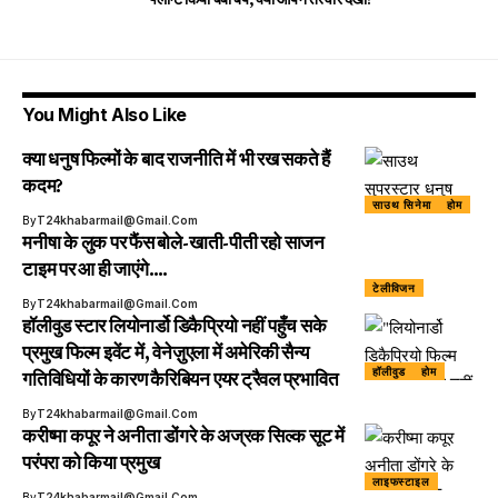
You Might Also Like
क्या धनुष फिल्मों के बाद राजनीति में भी रख सकते हैं
कदम?
साउथ सिनेमा
होम
By
T24khabarmail@gmail.com
मनीषा के लुक पर फैंस बोले-खाती-पीती रहो साजन
टाइम पर आ ही जाएंगे….
टेलीविजन
By
T24khabarmail@gmail.com
हॉलीवुड स्टार लियोनार्डो डिकैप्रियो नहीं पहुँच सके
प्रमुख फिल्म इवेंट में, वेनेज़ुएला में अमेरिकी सैन्य
हॉलीवुड
होम
गतिविधियों के कारण कैरिबियन एयर ट्रैवल प्रभावित
By
T24khabarmail@gmail.com
करीष्मा कपूर ने अनीता डोंगरे के अज्रक सिल्क सूट में
परंपरा को किया प्रमुख
लाइफस्टाइल
By
T24khabarmail@gmail.com