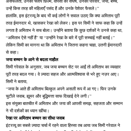
असफलता, उनकी फ्लॉप फ़िल्में, वापसी का संघर्ष, उनका परिवार, जया, बच्चे,
उन्हें किस तरह की महिलाएँ पसंद हैं और उनके पेशेवर फैसले।”
हालांकि, इस इंटरव्यू के बाद भी कई लोगों ने सवाल उठाए कि क्या अमिताभ पूरी
तरह ईमानदार थे, खासकर रेखा को लेकर। इस पर सिमी ने साफ कहा कि उन्हें
लगता है अमिताभ ने सच बोला। उन्होंने बताया कि कुछ दर्शकों ने उनसे कहा था,
“अमिताभ ऐसे नहीं हैं” या “उन्होंने रेखा के बारे में पूरी सच्चाई नहीं बताई।”
लेकिन सिमी का मानना था कि अमिताभ ने जितना कहना चाहा, उतनी ईमानदारी
से कहा।
जया बच्चन के आने से बदला माहौल
सिमी गरेवाल के अनुसार, जब जया बच्चन सेट पर आईं तो अमिताभ का व्यवहार
पूरी तरह बदल गया। वे ज़्यादा सहज और आत्मविश्वास से भरे हुए नज़र आए।
सिमी ने बताया,
“जया के आते ही अमिताभ बिल्कुल अपने असली रूप में आ गए। फिर उनके
चुटीले जवाब, ह्यूमर और बुद्धिमत्ता साफ दिखाई देने लगी।”
इस संयुक्त बातचीत में अमिताभ और जया की आपसी समझ, सहजता और सम्मान
ने भी दर्शकों का ध्यान खींचा।
रेखा पर अमिताभ बच्चन का सीधा जवाब
इंटरव्यू का सबसे ज़्यादा चर्चा में रहने वाला हिस्सा तब आया जब सिमी गरेवाल ने