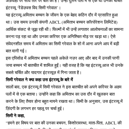
अफ़वाहों पर सीधे तौर पर बात की है। उन्हीं दुर्लभ पलों में से एक था उनका चर्चित
इंटरव्यू ‘रेंडेज़वस विद सिमी गरेवाल’।
यह इंटरव्यू अमिताभ बच्चन के जीवन के एक बेहद कठिन दौर में प्रसारित हुआ
था। उस समय उनकी कंपनी ABCL (अमिताभ बच्चन कॉरपोरेशन लिमिटेड)
आर्थिक संकट से जूझ रही थी। फिल्मों में भी उन्हें लगातार आलोचनाओं का सामना
करना पड़ रहा था और उनका करियर एक अनिश्चित मोड़ पर खड़ा था। ऐसे
संवेदनशील समय में अमिताभ का सिमी गरेवाल के शो में आना अपने आप में बड़ी
बात मानी गई।
इस एपिसोड में अमिताभ बच्चन पहले अकेले नज़र आए और बाद में उनकी पत्नी
जया बच्चन भी बातचीत में शामिल हुईं। यही वजह है कि यह इंटरव्यू आज भी उनके
सबसे चर्चित और यादगार इंटरव्यूज़ में गिना जाता है।
सिमी गरेवाल ने क्या कहा उस इंटरव्यू के बारे में
सालों बाद, एक इंटरव्यू में सिमी गरेवाल ने इस बातचीत को अपने करियर के अहम
पलों में से एक बताया। उन्होंने कहा कि अमिताभ का उस दौर में खुलकर बात
करने के लिए तैयार होना बहुत मायने रखता था। सिमी के अनुसार, उस इंटरव्यू में
ज़िंदगी के लगभग हर पहलू पर चर्चा हुई।
सिमी ने कहा,
“हमने हर विषय पर बात की उनका बचपन, किशोरावस्था, माता-पिता, ABCL की