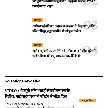
यश कुमार का नया भोजपुरी गाना ‘नईहरवा’ रिलीज, VIDEO
देख हो जाएंगे भावुक
बॉलीवुड
अयोध्या पहुंचे विराट-अनुष्का ने रामलला के किए दर्शन, मंदिर
परिसर में घूमे, हनुमानगढ़ी में भी की पूजा अर्चना
बॉलीवुड
खुले बाल, चेहरे पर प्रेग्नेंसी ग्लो…गौहर खान ने ब्लैक ड्रेस में
फ्लॉन्ट किया बेबी बंप, क्या आपने तस्वीरें देखी?
You Might Also Like
VIDEO : भोजपुरी सॉन्ग ‘साड़ी लेयादी बनारस से’
रिलीज, माही श्रीवास्तव ने एक्टिंग से जीता दिल
भोजपुरी सिनेमा
By
T24khabarmail@gmail.com