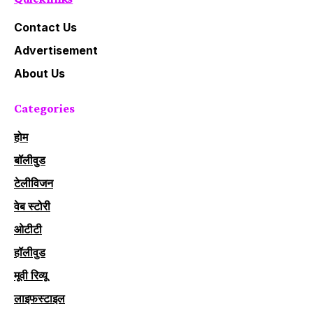
Contact Us
Advertisement
About Us
Categories
होम
बॉलीवुड
टेलीविजन
वेब स्टोरी
ओटीटी
हॉलीवुड
मूवी रिव्यू
लाइफस्टाइल