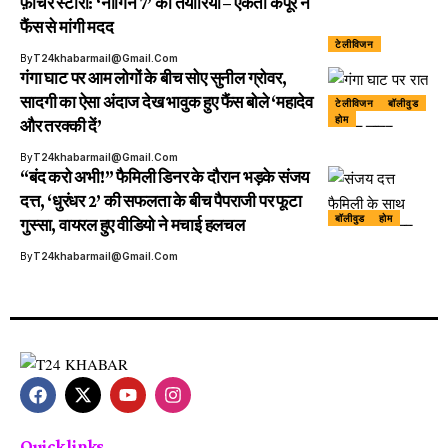
फ़ीचर स्टोरी: ‘नागिन 7’ की तैयारियाँ – एकता कपूर ने
फैंस से मांगी मदद
टेलीविजन
By
T24khabarmail@gmail.com
गंगा घाट पर आम लोगों के बीच सोए सुनील ग्रोवर,
सादगी का ऐसा अंदाज देख भावुक हुए फैंस बोले ‘महादेव
टेलीविजन
बॉलीवुड
होम
और तरक्की दें’
By
T24khabarmail@gmail.com
“बंद करो अभी!” फैमिली डिनर के दौरान भड़के संजय
दत्त, ‘धुरंधर 2’ की सफलता के बीच पैपराजी पर फूटा
बॉलीवुड
होम
गुस्सा, वायरल हुए वीडियो ने मचाई हलचल
By
T24khabarmail@gmail.com
Quick links