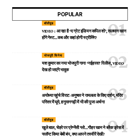
POPULAR
बॉलीवुड
VIDEO : आ रहा है ‘द ग्रेट इंडियन कपिल शो’, सलमान खान
होंगे गेस्ट…कब और कहां होगी स्ट्रीमिंग?
भोजपुरी सिनेमा
यश कुमार का नया भोजपुरी गाना ‘नईहरवा’ रिलीज, VIDEO
देख हो जाएंगे भावुक
बॉलीवुड
अयोध्या पहुंचे विराट-अनुष्का ने रामलला के किए दर्शन, मंदिर
परिसर में घूमे, हनुमानगढ़ी में भी की पूजा अर्चना
बॉलीवुड
खुले बाल, चेहरे पर प्रेग्नेंसी ग्लो…गौहर खान ने ब्लैक ड्रेस में
फ्लॉन्ट किया बेबी बंप, क्या आपने तस्वीरें देखी?