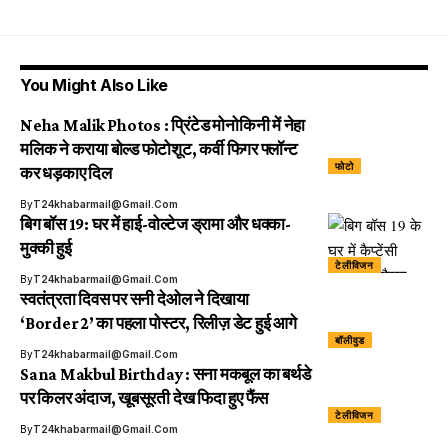
You Might Also Like
Neha Malik Photos : प्रिंटेड मोनोकिनी में नेहा
मलिक ने कराया बोल्ड फोटोशूट, कर्वी फिगर फ्लॉन्ट
फोटो
कर धड़काए दिल
By
T24khabarmail@gmail.com
बिग बॉस 19: घर में हाई-वोल्टेज ड्रामा और धक्का-
मुक्की हुई
टेलीविजन
By
T24khabarmail@gmail.com
स्वतंत्रता दिवस पर सनी देओल ने दिखाया
‘Border 2’ का पहला पोस्टर, रिलीज़ डेट हुई आगे
बॉलीवुड
By
T24khabarmail@gmail.com
Sana Makbul Birthday : सना मकबूल का बर्थडे
पर किलर अंदाज, खूबसूरती देख फिदा हुए फैंस
टेलीविजन
By
T24khabarmail@gmail.com