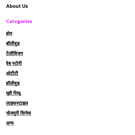
About Us
Categories
होम
बॉलीवुड
टेलीविजन
वेब स्टोरी
ओटीटी
हॉलीवुड
मूवी रिव्यू
लाइफस्टाइल
भोजपुरी सिनेमा
अन्य