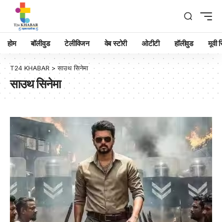
होम
बॉलीवुड
टेलीविजन
वेब स्टोरी
ओटीटी
हॉलीवुड
मूवी रि
T24 KHABAR
>
साउथ सिनेमा
साउथ सिनेमा