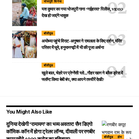
भोजपुरी सिनेमा
यश कुमार का नया भोजपुरी गाना ‘नईहरवा’ रिलीज, VIDEO
देख हो जाएंगे भावुक
बॉलीवुड
अयोध्या पहुंचे विराट-अनुष्का ने रामलला के किए दर्शन, मंदिर
परिसर में घूमे, हनुमानगढ़ी में भी की पूजा अर्चना
बॉलीवुड
खुले बाल, चेहरे पर प्रेग्नेंसी ग्लो…गौहर खान ने ब्लैक ड्रेस में
फ्लॉन्ट किया बेबी बंप, क्या आपने तस्वीरें देखी?
You Might Also Like
दुनिया देखेगी ‘रामायण’ का भव्य अवतार! सैन डिएगो
कॉमिक-कॉन में होगा ट्रेलर लॉन्च, दीवाली पर रणबीर
बॉलीवुड
होम