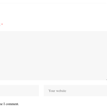
d
*
ime I comment.