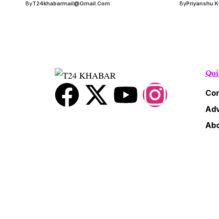
By
T24khabarmail@gmail.com
By
Priyanshu 
Qui
Con
Adv
Abo