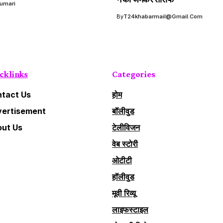
Kumari
By
T24khabarmail@gmail.com
ck links
Categories
tact Us
होम
ertisement
बॉलीवुड
ut Us
टेलीविजन
वेब स्टोरी
ओटीटी
हॉलीवुड
मूवी रिव्यू
लाइफस्टाइल