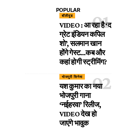
POPULAR
बॉलीवुड
VIDEO : आ रहा है ‘द
ग्रेट इंडियन कपिल
शो’, सलमान खान
होंगे गेस्ट…कब और
कहां होगी स्ट्रीमिंग?
भोजपुरी सिनेमा
यश कुमार का नया
भोजपुरी गाना
‘नईहरवा’ रिलीज,
VIDEO देख हो
जाएंगे भावुक