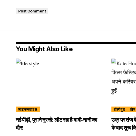
You Might Also Like
लाइफस्टाइल
हॉलीवुड
होम
नई पीढ़ी, पुराने नुस्खे: लौट रहा है दादी-नानी का
उम्र पर तंज
दौर!
के बाद शुरू 