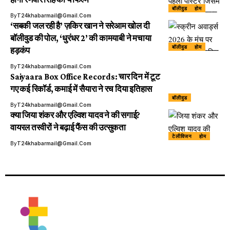
बॉलीवुड
होम
By
T24khabarmail@gmail.com
‘सबकी जल रही है’ ज़किर खान ने सरेआम खोल दी
बॉलीवुड की पोल, ‘धुरंधर 2’ की कामयाबी ने मचाया
बॉलीवुड
होम
हड़कंप
By
T24khabarmail@gmail.com
Saiyaara Box Office Records: चार दिन में टूट
गए कई रिकॉर्ड, कमाई में सैयारा ने रच दिया इतिहास
बॉलीवुड
By
T24khabarmail@gmail.com
क्या जिया शंकर और एल्विश यादव ने की सगाई?
वायरल तस्वीरों ने बढ़ाई फैंस की उत्सुकता
टेलीविजन
होम
By
T24khabarmail@gmail.com