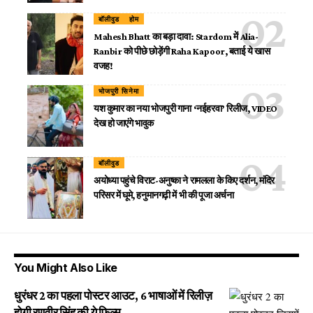
बॉलीवुड
होम
Mahesh Bhatt का बड़ा दावा: Stardom में Alia-
Ranbir को पीछे छोड़ेंगी Raha Kapoor, बताई ये खास
वजह!
भोजपुरी सिनेमा
यश कुमार का नया भोजपुरी गाना ‘नईहरवा’ रिलीज, VIDEO
देख हो जाएंगे भावुक
बॉलीवुड
अयोध्या पहुंचे विराट-अनुष्का ने रामलला के किए दर्शन, मंदिर
परिसर में घूमे, हनुमानगढ़ी में भी की पूजा अर्चना
You Might Also Like
धुरंधर 2 का पहला पोस्टर आउट, 6 भाषाओं में रिलीज़
होगी रणवीर सिंह की ये फिल्म