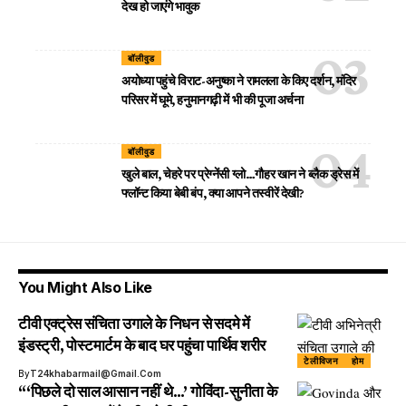
देख हो जाएंगे भावुक
बॉलीवुड
अयोध्या पहुंचे विराट-अनुष्का ने रामलला के किए दर्शन, मंदिर
परिसर में घूमे, हनुमानगढ़ी में भी की पूजा अर्चना
बॉलीवुड
खुले बाल, चेहरे पर प्रेग्नेंसी ग्लो…गौहर खान ने ब्लैक ड्रेस में
फ्लॉन्ट किया बेबी बंप, क्या आपने तस्वीरें देखी?
You Might Also Like
टीवी एक्ट्रेस संचिता उगाले के निधन से सदमे में
इंडस्ट्री, पोस्टमार्टम के बाद घर पहुंचा पार्थिव शरीर
टेलीविजन
होम
By
T24khabarmail@gmail.com
“‘पिछले दो साल आसान नहीं थे…’ गोविंदा-सुनीता के