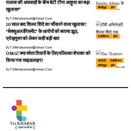
तलाक की अफवाहों के बीच बेटी टीना आहूजा का बड़ा
बॉलीवुड
होम
खुलासा”
By
T24khabarmail@gmail.com
10 साल बाद शिल्पा शिंदे का चौंकाने वाला खुलासा !
‘सेक्सुअल हैरेसमेंट’ के आरोपों को बताया झूठ,
टेलीविजन
होम
प्रोड्यूसर को लेकर कही बड़ी बात
By
T24khabarmail@gmail.com
OMG! क्या श्वेता तिवारी के लिए मल्लिका शेरावत को
किया गया साइडलाइन?
ओटीटी
टेलीविजन
बॉलीवुड
होम
By
T24khabarmail@gmail.com