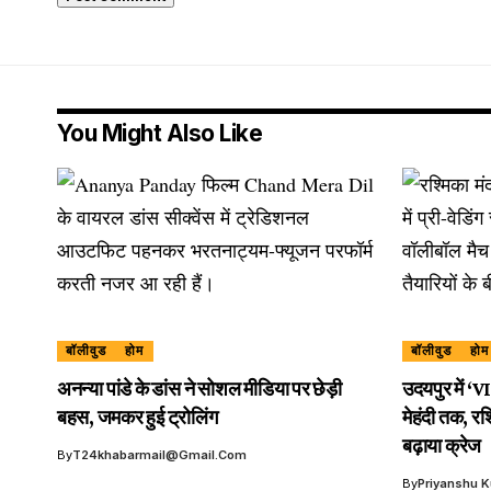
You Might Also Like
बॉलीवुड
होम
बॉलीवुड
होम
अनन्या पांडे के डांस ने सोशल मीडिया पर छेड़ी
उदयपुर में ‘V
बहस, जमकर हुई ट्रोलिंग
मेहंदी तक, रश्
बढ़ाया क्रेज
By
T24khabarmail@gmail.com
By
Priyanshu 