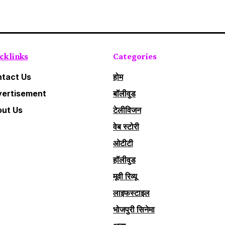
ck links
Categories
tact Us
होम
ertisement
बॉलीवुड
ut Us
टेलीविजन
वेब स्टोरी
ओटीटी
हॉलीवुड
मूवी रिव्यू
लाइफस्टाइल
भोजपुरी सिनेमा