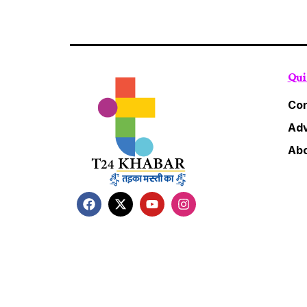
Qui
Con
Adv
Abo