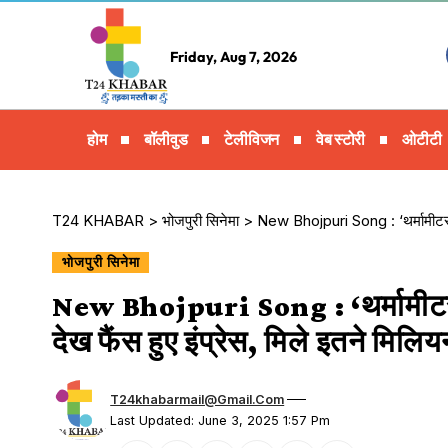
Friday, Aug 7, 2026
होम
बॉलीवुड
टेलीविजन
वेब स्टोरी
ओटीटी
T24 KHABAR
>
भोजपुरी सिनेमा
>
New Bhojpuri Song : ‘थर्मामीटर’ मे
भोजपुरी सिनेमा
New Bhojpuri Song : ‘थर्मामीटर’ 
देख फैंस हुए इंप्रेस, मिले इतने म‍िल‍िय
T24khabarmail@gmail.com
Last Updated: June 3, 2025 1:57 Pm