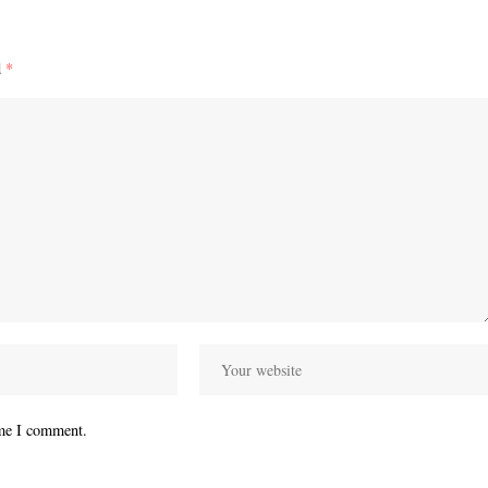
d
*
ime I comment.