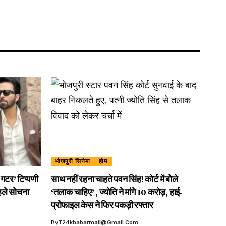
भोजपुरी सिनेमा
होम
गटर’ टिप्पणी
साथ नहीं रहना चाहते पवन सिंह! कोर्ट में बोले
हले सोचना
‘तलाक चाहिए’ , ज्योति ने मांगे 10 करोड़, हाई-
प्रोफाइल केस ने फिर पकड़ी रफ्तार
By
T24khabarmail@gmail.com