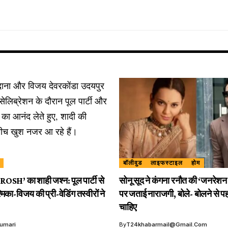
बॉलीवुड
लाइफस्टाइल
होम
IROSH’ का शाही जश्न: पूल पार्टी से
सोनू सूद ने कंगना रनौत की ‘जनरेशन 
मिका-विजय की प्री-वेडिंग तस्वीरों ने
पर जताई नाराजगी, बोले- बोलने से प
चाहिए
Kumari
By
T24khabarmail@gmail.com