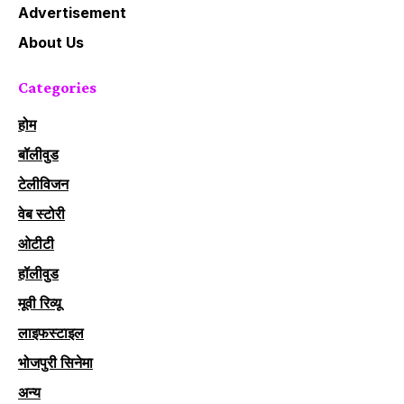
Advertisement
About Us
Categories
होम
बॉलीवुड
टेलीविजन
वेब स्टोरी
ओटीटी
हॉलीवुड
मूवी रिव्यू
लाइफस्टाइल
भोजपुरी सिनेमा
अन्य