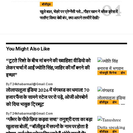
बॉलीवुड
खुले बाल, चेहरे पर प्रेग्नेंसी ग्लो…गौहर खान ने ब्लैक ड्रेस में
फ्लॉन्ट किया बेबी बंप, क्या आपने तस्वीरें देखी?
You Might Also Like
“टूटते रिश्ते के बीच मां बनने की ख्वाहिश! वीडियो को
लेकर चर्चा में आईं ज्योति सिंह,जाहिर की माँ बनने की
भोजपुरी सिनेमा
होम
इच्छा”
By
T24khabarmail@gmail.com
लोलापालूजा इंडिया 2026 में यंगब्लड का धमाल! 70
हजार फैंस के सामने स्टेज पर रो पड़े, ओजी ओस्बोर्न
हॉलीवुड
होम
को दिया भावुक ट्रिब्यूट
By
T24khabarmail@gmail.com
‘ग्लैमर के पीछे छिपा कड़वा सच!’ तनुश्री दत्ता का बड़ा
खुलासा बोलीं, “बॉलीवुड में सपनों के नाम पर होता है
बॉलीवुड
होम