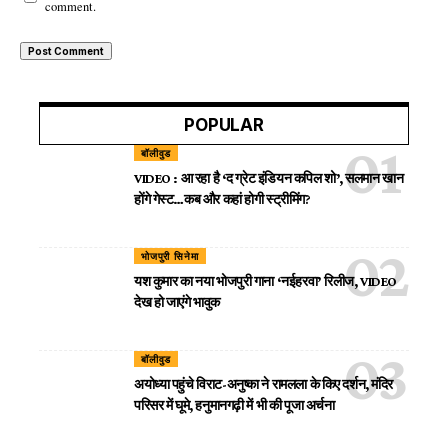
comment.
POPULAR
बॉलीवुड
VIDEO : आ रहा है ‘द ग्रेट इंडियन कपिल शो’, सलमान खान
होंगे गेस्ट…कब और कहां होगी स्ट्रीमिंग?
भोजपुरी सिनेमा
यश कुमार का नया भोजपुरी गाना ‘नईहरवा’ रिलीज, VIDEO
देख हो जाएंगे भावुक
बॉलीवुड
अयोध्या पहुंचे विराट-अनुष्का ने रामलला के किए दर्शन, मंदिर
परिसर में घूमे, हनुमानगढ़ी में भी की पूजा अर्चना