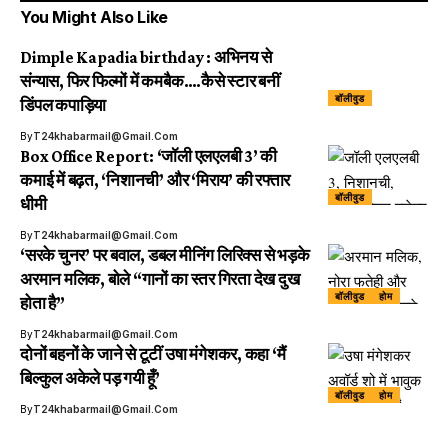
You Might Also Like
Dimple Kapadia birthday : अभिनय से
संन्यास, फिर फिल्मों में कमबैक….कैसे स्टार बनीं
बॉलीवुड
डिंपल कपाड़िया
By
T24khabarmail@gmail.com
Box Office Report: ‘जॉली एलएलबी 3’ की
कमाई में बढ़त, ‘निशानची’ और ‘मिराय’ की रफ्तार
बॉलीवुड
धीमी
By
T24khabarmail@gmail.com
‘सरके चुनर’ पर बवाल, डबल मीनिंग लिरिक्स से भड़के
अरमान मलिक, बोले “गानों का स्तर गिरता देख दुख
बॉलीवुड
होम
होता है”
By
T24khabarmail@gmail.com
दोनों बहनों के जाने से टूटीं उषा मंगेशकर, कहा ‘मैं
बिल्कुल अकेले पड़ गयी हूँ’
बॉलीवुड
होम
By
T24khabarmail@gmail.com