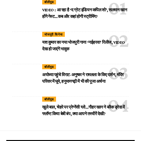
बॉलीवुड
VIDEO : आ रहा है ‘द ग्रेट इंडियन कपिल शो’, सलमान खान
होंगे गेस्ट…कब और कहां होगी स्ट्रीमिंग?
भोजपुरी सिनेमा
यश कुमार का नया भोजपुरी गाना ‘नईहरवा’ रिलीज, VIDEO
देख हो जाएंगे भावुक
बॉलीवुड
अयोध्या पहुंचे विराट-अनुष्का ने रामलला के किए दर्शन, मंदिर
परिसर में घूमे, हनुमानगढ़ी में भी की पूजा अर्चना
बॉलीवुड
खुले बाल, चेहरे पर प्रेग्नेंसी ग्लो…गौहर खान ने ब्लैक ड्रेस में
फ्लॉन्ट किया बेबी बंप, क्या आपने तस्वीरें देखी?