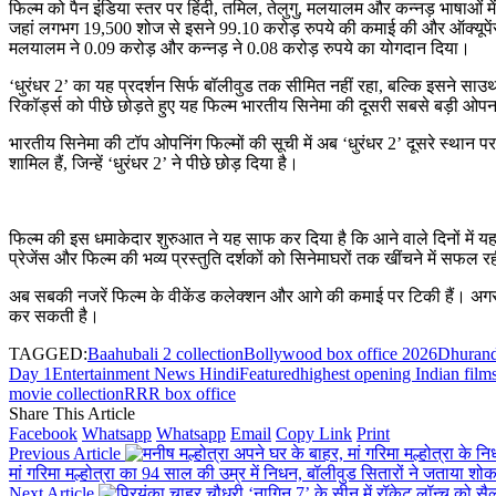
फिल्म को पैन इंडिया स्तर पर हिंदी, तमिल, तेलुगु, मलयालम और कन्नड़ भाषाओं में
जहां लगभग 19,500 शोज से इसने 99.10 करोड़ रुपये की कमाई की और ऑक्यूपेंसी 
मलयालम ने 0.09 करोड़ और कन्नड़ ने 0.08 करोड़ रुपये का योगदान दिया।
‘धुरंधर 2’ का यह प्रदर्शन सिर्फ बॉलीवुड तक सीमित नहीं रहा, बल्कि इसने साउथ 
रिकॉर्ड्स को पीछे छोड़ते हुए यह फिल्म भारतीय सिनेमा की दूसरी सबसे बड़ी ओपन
भारतीय सिनेमा की टॉप ओपनिंग फिल्मों की सूची में अब ‘धुरंधर 2’ दूसरे स्थान
शामिल हैं, जिन्हें ‘धुरंधर 2’ ने पीछे छोड़ दिया है।
फिल्म की इस धमाकेदार शुरुआत ने यह साफ कर दिया है कि आने वाले दिनों में 
प्रेजेंस और फिल्म की भव्य प्रस्तुति दर्शकों को सिनेमाघरों तक खींचने में सफल र
अब सबकी नजरें फिल्म के वीकेंड कलेक्शन और आगे की कमाई पर टिकी हैं। अगर 
कर सकती है।
TAGGED:
Baahubali 2 collection
Bollywood box office 2026
Dhurandh
Day 1
Entertainment News Hindi
Featured
highest opening Indian film
movie collection
RRR box office
Share This Article
Facebook
Whatsapp
Whatsapp
Email
Copy Link
Print
Previous Article
मां गरिमा मल्होत्रा का 94 साल की उम्र में निधन, बॉलीवुड सितारों ने जताया शो
Next Article