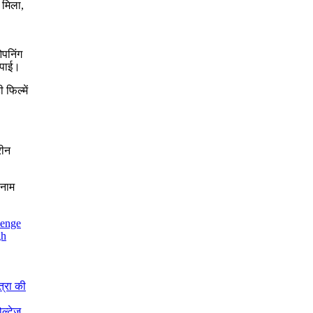
 मिला,
ओपनिंग
 पाई।
फिल्में
रीन
 नाम
enge
gh
त्रा की
ोल्टेज