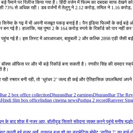
 बड़े पैमाने पर रिलीज किया गया है। हिंदी वर्जन में फिल्म का दबदबा साफ देखने को
73% से अधिक रही। डब वर्जनों में तेलुगु ने 2.12 करोड़, तमिल ने 1.16 करोड़,
सिनेमा के गढ़ में भी अपनी मजबूत पकड़ बनाई है। पैन इंडिया फिल्मों के कई बड़े 
र बन गई है। हालांकि, यह पुष्पा 2 के 164 करोड़ रुपये के रिकॉर्ड को पार नहीं कर
 पर पहुंच गई है। इस लिस्ट में आरआरआर, बाहुबली 2 और कल्कि 2898 एडी जैसी बड़ी 
यह बॉक्स ऑफिस पर और भी बड़े रिकॉर्ड बना सकती है। रणवीर सिंह की दमदार स्क्
ही है।
यही रफ्तार बनी रही, तो ‘धुरंधर 2’ जल्द ही कई और ऐतिहासिक उपलब्धियां अपने
ar 2 box office collection
Dhurandhar 2 earnings
Dhurandhar The Rev
s
Hindi film box office
Indian cinema news
Pushpa 2 record
Ranveer Sin
मनीष मल्हो
क
‘नागिन 7’ का हाई-व