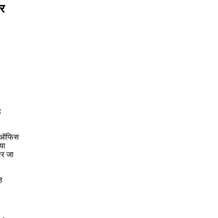
ार
े
्स ऑफिस
या
ार जा
ह