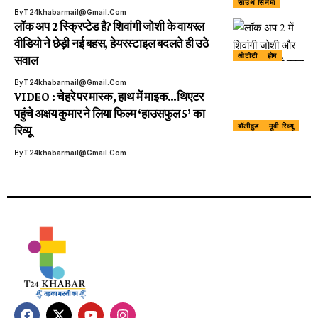
साउथ सिनेमा
By
T24khabarmail@gmail.com
लॉक अप 2 स्क्रिप्टेड है? शिवांगी जोशी के वायरल
वीडियो ने छेड़ी नई बहस, हेयरस्टाइल बदलते ही उठे
ओटीटी
होम
सवाल
By
T24khabarmail@gmail.com
VIDEO : चेहरे पर मास्क, हाथ में माइक…थिएटर
पहुंचे अक्षय कुमार ने लिया फिल्म ‘हाउसफुल 5’ का
बॉलीवुड
मूवी रिव्यू
रिव्यू
By
T24khabarmail@gmail.com