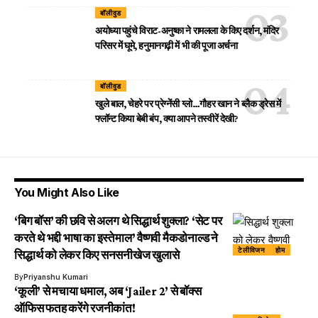
बॉलीवुड
अयोध्या पहुंचे विराट-अनुष्का ने रामलला के किए दर्शन, मंदिर
परिसर में घूमे, हनुमानगढ़ी में भी की पूजा अर्चना
बॉलीवुड
खुले बाल, चेहरे पर प्रेग्नेंसी ग्लो…गौहर खान ने ब्लैक ड्रेस में
फ्लॉन्ट किया बेबी बंप, क्या आपने तस्वीरें देखी?
You Might Also Like
‘बिग बॉस’ की छवि से अलग थे सिद्धार्थ शुक्ला? ‘सेट पर
करते थे भद्दी भाषा का इस्तेमाल’ वैष्णवी मैकडोनाल्ड ने
टेलीविजन
होम
सिद्धार्थ को लेकर किए सनसनीखेज खुलासे
By
Priyanshu Kumari
‘कूली’ से मचाया धमाल, अब ‘Jailer 2’ से बॉक्स
ऑफिस फतह करेंगे रजनीकांत!