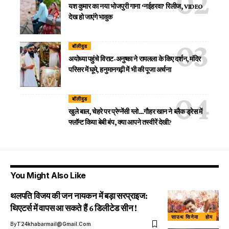
यश कुमार का नया भोजपुरी गाना ‘नईहरवा’ रिलीज, VIDEO
देख हो जाएंगे भावुक
बॉलीवुड
अयोध्या पहुंचे विराट-अनुष्का ने रामलला के किए दर्शन, मंदिर
परिसर में घूमे, हनुमानगढ़ी में भी की पूजा अर्चना
बॉलीवुड
खुले बाल, चेहरे पर प्रेग्नेंसी ग्लो…गौहर खान ने ब्लैक ड्रेस में
फ्लॉन्ट किया बेबी बंप, क्या आपने तस्वीरें देखी?
You Might Also Like
थलपति विजय की जन नायकन में बड़ा सरप्राइज:
थिएटर्स में वापस आ सकते हैं 6 डिलीटेड सीन !
साउथ सिनेमा
होम
By
T24khabarmail@gmail.com