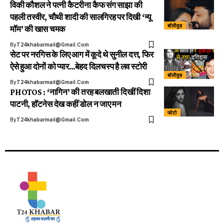
विकी कौशल ने पत्नी कैटरीना कैफ संग साझा की
पहली तस्वीर, चौथी शादी की सालगिरह पर दिखी ‘न्यू
बॉलीवुड
मॉम’ की खास चमक
By
T24khabarmail@gmail.com
सेट पर नरगिस के लिए आग में कूदे थे सुनील दत्त, फिर
ऐसे हुआ दोनों को प्यार…बेहद दिलचस्प है लव स्‍टोरी
बॉलीवुड
By
T24khabarmail@gmail.com
PHOTOS : ‘नागिन’ की तरह बलखाती दिखीं दिशा
पाटनी, हॉटनेस देख कहीं डोल न जाए मन
फोटो
By
T24khabarmail@gmail.com