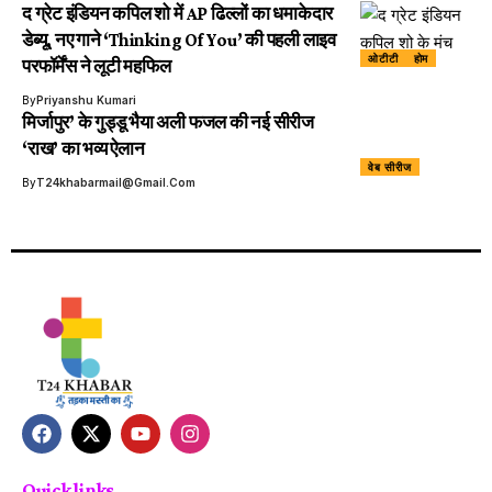
द ग्रेट इंडियन कपिल शो में AP ढिल्लों का धमाकेदार
डेब्यू, नए गाने ‘Thinking Of You’ की पहली लाइव
ओटीटी
होम
परफॉर्मेंस ने लूटी महफिल
By
Priyanshu Kumari
मिर्जापुर’ के गुड्डू भैया अली फजल की नई सीरीज
‘राख’ का भव्य ऐलान
वेब सीरीज
By
T24khabarmail@gmail.com
Quick links