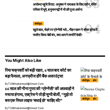
अयोध्या पहुंचे विराट-अनुष्का ने रामलला के किए दर्शन, मंदिर
परिसर में घूमे, हनुमानगढ़ी में भी की पूजा अर्चना
बॉलीवुड
खुले बाल, चेहरे पर प्रेग्नेंसी ग्लो…गौहर खान ने ब्लैक ड्रेस में
फ्लॉन्ट किया बेबी बंप, क्या आपने तस्वीरें देखी?
You Might Also Like
रिया चक्रवर्ती को बड़ी राहत, 6 साल बाद कोर्ट का
बड़ा फैसला, अनफ्रीज होंगे बैंक अकाउंट्स!
बॉलीवुड
होम
By
T24khabarmail@gmail.com
66 साल की नीना गुप्ता की ‘प्रेग्नेंसी’ की अफवाहों ने
मचाया हंगामा, एक्ट्रेस ने तोड़ी चुप्पी बोलीं, “मुझे तो
बॉलीवुड
होम
बस एक रियल लाइफ ‘बधाई हो’ चाहिए थी!”
By
T24khabarmail@gmail.com