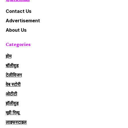
Contact Us
Advertisement
About Us
Categories
होम
बॉलीवुड
टेलीविजन
वेब स्टोरी
ओटीटी
हॉलीवुड
मूवी रिव्यू
लाइफस्टाइल