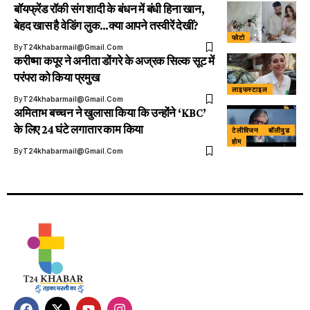
बॉयफ्रेंड रॉकी संग शादी के बंधन में बंधी हिना खान,
बेहद खास है वेडिंग लुक…क्या आपने तस्वीरें देखीं?
फोटो
By
T24khabarmail@gmail.com
करीष्मा कपूर ने अनीता डोंगरे के अज्रक सिल्क सूट में
परंपरा को किया प्रमुख
लाइफस्टाइल
By
T24khabarmail@gmail.com
अमिताभ बच्चन ने खुलासा किया कि उन्होंने ‘KBC’
के लिए 24 घंटे लगातार काम किया
टेलीविजन
बॉलीवुड
होम
By
T24khabarmail@gmail.com