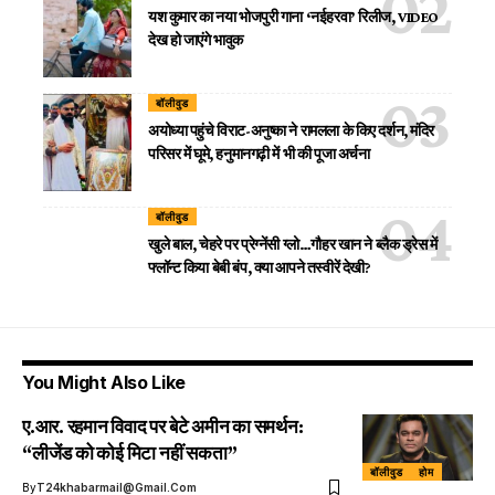
यश कुमार का नया भोजपुरी गाना ‘नईहरवा’ रिलीज, VIDEO
देख हो जाएंगे भावुक
बॉलीवुड
अयोध्या पहुंचे विराट-अनुष्का ने रामलला के किए दर्शन, मंदिर
परिसर में घूमे, हनुमानगढ़ी में भी की पूजा अर्चना
बॉलीवुड
खुले बाल, चेहरे पर प्रेग्नेंसी ग्लो…गौहर खान ने ब्लैक ड्रेस में
फ्लॉन्ट किया बेबी बंप, क्या आपने तस्वीरें देखी?
You Might Also Like
ए.आर. रहमान विवाद पर बेटे अमीन का समर्थन:
“लीजेंड को कोई मिटा नहीं सकता”
बॉलीवुड
होम
By
T24khabarmail@gmail.com