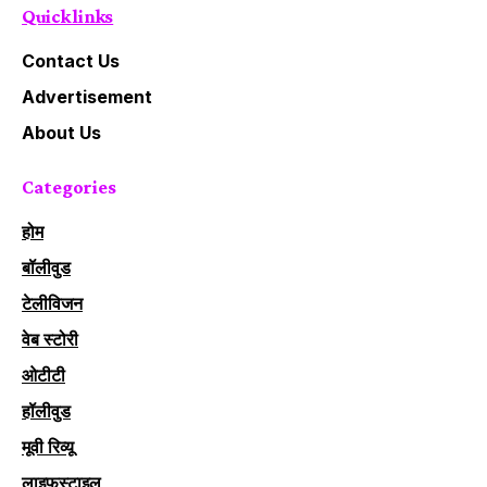
Quick links
Contact Us
Advertisement
About Us
Categories
होम
बॉलीवुड
टेलीविजन
वेब स्टोरी
ओटीटी
हॉलीवुड
मूवी रिव्यू
लाइफस्टाइल