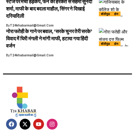
स्टेज पर मचा हड़कंप, फैन की हरकत से सहमीं सुनंदा
शर्मा, माफी के बाद बदला माहौल, सिंगर ने दिखाई
बॉलीवुड
होम
दरियादिली
By
T24khabarmail@gmail.com
नोरा फतेही के गाने पर बवाल, ‘सरके चुनर तेरी सरके’
विवाद में घिरी मंगली ने मांगी माफी, हटाया गया हिंदी
बॉलीवुड
होम
वर्जन
By
T24khabarmail@gmail.com