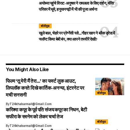
अयोध्या पहुंचे विराट-अनुष्का ने रामलला के किए दर्शन, मंदिर
परिसर में घूमे, हनुमानगढ़ी में भी की पूजा अर्चना
बॉलीवुड
खुले बाल, चेहरे पर प्रेग्नेंसी ग्लो…गौहर खान ने ब्लैक ड्रेस में
फ्लॉन्ट किया बेबी बंप, क्या आपने तस्वीरें देखी?
You Might Also Like
फिल्म ‘तू मेरी मैं तेरा…’ का फर्स्ट लुक आउट,
लिपलॉक करते दिखे कार्तिक-अनन्या, इंटरनेट पर
बॉलीवुड
मची सनसनी
By
T24khabarmail@gmail.com
करिश्मा कपूर के पूर्व पति संजय कपूर का निधन, बेटी
सफीरा के सरनेम को लेकर चर्चा तेज
बॉलीवुड
By
T24khabarmail@gmail.com