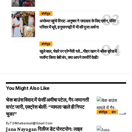
बॉलीवुड
अयोध्या पहुंचे विराट-अनुष्का ने रामलला के किए दर्शन, मंदिर
परिसर में घूमे, हनुमानगढ़ी में भी की पूजा अर्चना
बॉलीवुड
खुले बाल, चेहरे पर प्रेग्नेंसी ग्लो…गौहर खान ने ब्लैक ड्रेस में
फ्लॉन्ट किया बेबी बंप, क्या आपने तस्वीरें देखी?
You Might Also Like
चेक बाउंस विवाद में फंसीं अमीषा पटेल, गैर-जमानती
वारंट जारी, एक्ट्रेस बोलीं: “मामला पहले ही निपट
बॉलीवुड
होम
चुका”
By
T24khabarmail@gmail.com
Jana Nayagan रिलीज डेट पोस्टपोन: लाइव