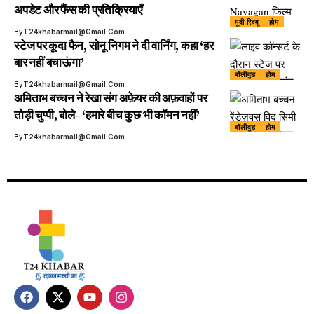
अपडेट और फैंस की प्रतिक्रियाएँ
मूवी रिव्यू
होम
By
T24khabarmail@gmail.com
स्टेज पर कूदा फैन, सोनू निगम ने दी वार्निंग, कहा ‘हर
बार नहीं बचाऊंगा’
बॉलीवुड
होम
By
T24khabarmail@gmail.com
अमिताभ बच्चन ने रेखा संग अफ़ेयर की अफ़वाहों पर
तोड़ी चुप्पी, बोले– ‘हमारे बीच कुछ भी कॉमन नहीं’
बॉलीवुड
होम
By
T24khabarmail@gmail.com