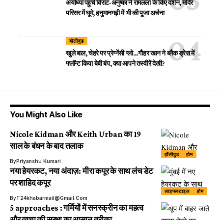
अयोध्या पहुंचे विराट-अनुष्का ने रामलला के किए दर्शन, मंदिर
परिसर में घूमे, हनुमानगढ़ी में भी की पूजा अर्चना
बॉलीवुड
खुले बाल, चेहरे पर प्रेग्नेंसी ग्लो…गौहर खान ने ब्लैक ड्रेस में
फ्लॉन्ट किया बेबी बंप, क्या आपने तस्वीरें देखी?
You Might Also Like
Nicole Kidman और Keith Urban का 19
साल के बंधन के बाद तलाक
हॉलीवुड
होम
By
Priyanshu Kumari
नया हेयरकट, नया अंदाज़: मीरा कपूर के साथ लंच डेट
पर शाहिद कपूर
लाइफस्टाइल
होम
By
T24khabarmail@gmail.com
5 approaches : गर्मियों में सनस्क्रीन का महत्व
और त्वचा की सुरक्षा का आसान तरीका