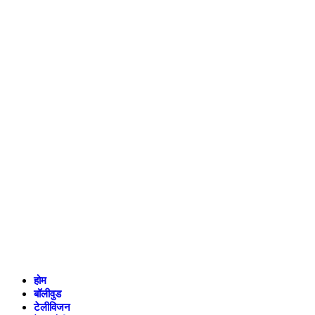
होम
बॉलीवुड
टेलीविजन