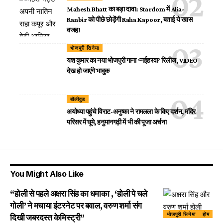
Mahesh Bhatt का बड़ा दावा: Stardom में Alia-
Ranbir को पीछे छोड़ेंगी Raha Kapoor, बताई ये खास
वजह!
भोजपुरी सिनेमा
यश कुमार का नया भोजपुरी गाना ‘नईहरवा’ रिलीज, VIDEO
देख हो जाएंगे भावुक
बॉलीवुड
अयोध्या पहुंचे विराट-अनुष्का ने रामलला के किए दर्शन, मंदिर
परिसर में घूमे, हनुमानगढ़ी में भी की पूजा अर्चना
You Might Also Like
“होली से पहले अक्षरा सिंह का धमाका , ‘होली पे चले
गोली’ ने मचाया इंटरनेट पर बवाल, वरुण शर्मा संग
भोजपुरी सिनेमा
होम
दिखी जबरदस्त केमिस्ट्री”