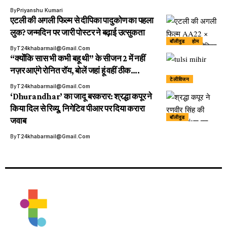
By
Priyanshu Kumari
एटली की अगली फिल्म से दीपिका पादुकोण का पहला
लुक? जन्मदिन पर जारी पोस्टर ने बढ़ाई उत्सुकता
बॉलीवुड
होम
By
T24khabarmail@gmail.com
“क्योंकि सास भी कभी बहू थी” के सीजन 2 में नहीं
नज़र आएंगे रोनित रॉय, बोलें जहां हूं वहीं ठीक….
टेलीविजन
By
T24khabarmail@gmail.com
‘Dhurandhar’ का जादू बरकरार: श्रद्धा कपूर ने
किया दिल से रिव्यू, निगेटिव पीआर पर दिया करारा
बॉलीवुड
जवाब
By
T24khabarmail@gmail.com