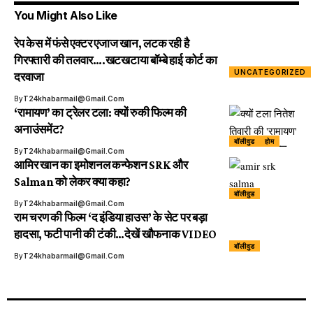
You Might Also Like
रेप केस में फंसे एक्टर एजाज खान, लटक रही है
गिरफ्तारी की तलवार….खटखटाया बॉम्बे हाई कोर्ट का
UNCATEGORIZED
दरवाजा
By
T24khabarmail@gmail.com
‘रामायण’ का ट्रेलर टला: क्यों रुकी फिल्म की
अनाउंसमेंट?
बॉलीवुड
होम
By
T24khabarmail@gmail.com
आमिर खान का इमोशनल कन्फेशन SRK और
Salman को लेकर क्या कहा?
बॉलीवुड
By
T24khabarmail@gmail.com
राम चरण की फिल्म ‘द इंडिया हाउस’ के सेट पर बड़ा
हादसा, फटी पानी की टंकी…देखें खौफनाक VIDEO
बॉलीवुड
By
T24khabarmail@gmail.com