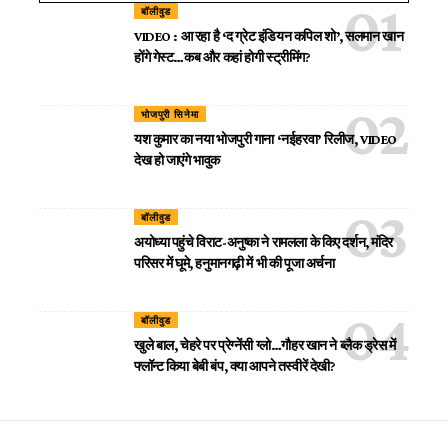
बॉलीवुड
VIDEO : आ रहा है ‘द ग्रेट इंडियन कपिल शो’, सलमान खान
होंगे गेस्ट…कब और कहां होगी स्ट्रीमिंग?
भोजपुरी सिनेमा
यश कुमार का नया भोजपुरी गाना ‘नईहरवा’ रिलीज, VIDEO
देख हो जाएंगे भावुक
बॉलीवुड
अयोध्या पहुंचे विराट-अनुष्का ने रामलला के किए दर्शन, मंदिर
परिसर में घूमे, हनुमानगढ़ी में भी की पूजा अर्चना
बॉलीवुड
खुले बाल, चेहरे पर प्रेग्नेंसी ग्लो…गौहर खान ने ब्लैक ड्रेस में
फ्लॉन्ट किया बेबी बंप, क्या आपने तस्वीरें देखी?