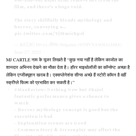
film, and there's a huge void.
The story skillfully blends mythology and
horror, conveying a…
pic.twitter.com/YjMmirKpel
— RJ🇬️9⃣ Divya (दिव्य) Solgama (@DIVYASOLGAMA)
June 27, 2025
MJ CARTLE नाम के यूजर लिखते है “कुछ नया नहीं है लेकिन काजोल का
शानदार अभिनय देखने का मौका देता है। हॉरर माइथोलॉजी का कॉन्सेप्ट अच्छा है
लेकिन एग्जीक्यूशन खराब है। एक्सप्लेनेशंस सीन्स अच्छे हैं स्टोरी कॉमन है वहीं
स्क्रीप्ले फिल्म को प्रभावित कर सकती है।”
#MaaReview
: Nothing New but
#Kajol
fantastic performance gives a chance to
watch
– Horror mythology concept is good but the
execution is bad
– Explanation scenes are Good
– Common Story & Screenplay may affect the