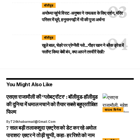
बॉलीवुड
अयोध्या पहुंचे विराट-अनुष्का ने रामलला के किए दर्शन, मंदिर
परिसर में घूमे, हनुमानगढ़ी में भी की पूजा अर्चना
बॉलीवुड
खुले बाल, चेहरे पर प्रेग्नेंसी ग्लो…गौहर खान ने ब्लैक ड्रेस में
फ्लॉन्ट किया बेबी बंप, क्या आपने तस्वीरें देखी?
You Might Also Like
एसएस राजामौली की ‘ग्लोबट्रॉटर’ : बॉलीवुड-हॉलीवुड
की दुनिया में धमाल मचाने को तैयार सबसे बहुप्रतीक्षित
साउथ सिनेमा
फिल्म
By
T24khabarmail@gmail.com
7 साल बड़ी तलाकशुदा एक्ट्रेस को डेट कर रहे अमोल
पाराशर? एक्टर ने तोड़ी चुप्पी, कहा- हर रिश्ते को नाम