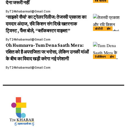
वेब सीरीज
देना जरूरी नहीं
By
T24khabarmail@gmail.com
‘साइको सैयां’ का ट्रेलर रिलीज: तेजस्वी प्रकाश का
दमदार अंदाज, रवि किशन संग दिखे खतरनाक
ओटीटी
होम
ट्विस्ट , फैंस बोले, “ब्लॉकबस्टर वाइब्स!”
By
T24khabarmail@gmail.com
Oh Humnava- Tum Dena Saath Mera:
रक्षित को है अपराजिता पर भरोसा, लेकिन उनकी मांओं
टेलीविजन
होम
के बीच का विवाद खड़ी करेगा नई परेशानी
By
T24khabarmail@gmail.com