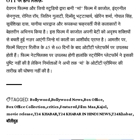
OTT पर होगी रिलीज़-
देवगन फिल्म्स और जियो स्टूडियो द्वारा बानी “मां” फिल्म में काजोल, इंद्रनील
सेनगुप्ता, रोनित रॉय, जितिन गुलाटी, दिब्येंदु भट्टाचार्य, खेरिन शर्मा, गोपाल सिंह,
सूर्यशिखा दास, यानीया भारद्वाज और रूपकथा चक्रवर्ती जैसे कलाकारों ने
बेहतरीन अभिनय किया है। इस फिल्म में काजोल अपनी बेटी को अदृश्य शक्तियों
से बचती हुई नज़र आएंगी जिन्हे मां काली का आशीर्वाद प्राप्त है। आमतौर पर,
फिल्में थिएटर रिलीज के 45 से 60 दिनों के बाद ओटीटी प्लेटफॉर्म पर उपलब्ध
होती हैं। फिल्म नेटफ्लिक्स पर उपलब्ध होगी हालांकि स्ट्रीमिंग प्लेटफॉर्म ने इसकी
पुष्टि नहीं की है लेकिन निर्माताओं ने अभी तक ‘मां’ के ओटीटी प्रीमियर की
तारीख की घोषणा नहीं की है।
TAGGED:
Bollywood
Bollywood News
Box Office
Box Office Collection
critics
Featured
Film Maa
Kajol
movie release
T24 KHABAR
T24 KHABAR IN HINDI NEWS
T24Khabar
बॉलीवुड