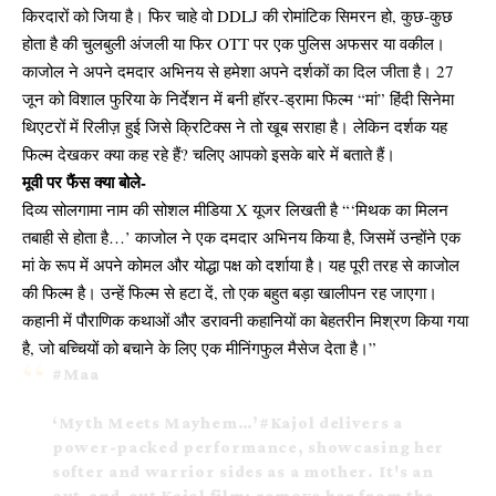
किरदारों को जिया है। फिर चाहे वो DDLJ की रोमांटिक सिमरन हो, कुछ-कुछ
होता है की चुलबुली अंजली या फिर OTT पर एक पुलिस अफसर या वकील।
काजोल ने अपने दमदार अभिनय से हमेशा अपने दर्शकों का दिल जीता है। 27
जून को विशाल फुरिया के निर्देशन में बनी हॉरर-ड्रामा फिल्म “मां” हिंदी सिनेमा
थिएटरों में रिलीज़ हुई जिसे क्रिटिक्स ने तो खूब सराहा है। लेकिन दर्शक यह
फिल्म देखकर क्या कह रहे हैं? चलिए आपको इसके बारे में बताते हैं।
मूवी पर फैंस क्या बोले-
दिव्य सोलगामा नाम की सोशल मीडिया X यूजर लिखती है “‘मिथक का मिलन
तबाही से होता है…’ काजोल ने एक दमदार अभिनय किया है, जिसमें उन्होंने एक
मां के रूप में अपने कोमल और योद्धा पक्ष को दर्शाया है। यह पूरी तरह से काजोल
की फिल्म है। उन्हें फिल्म से हटा दें, तो एक बहुत बड़ा खालीपन रह जाएगा।
कहानी में पौराणिक कथाओं और डरावनी कहानियों का बेहतरीन मिश्रण किया गया
है, जो बच्चियों को बचाने के लिए एक मीनिंगफुल मैसेज देता है।”
#Maa
‘Myth Meets Mayhem…’
#Kajol
delivers a
power-packed performance, showcasing her
softer and warrior sides as a mother. It's an
out-and-out Kajol film; remove her from the