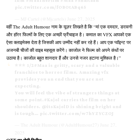
film
#MaaTheFilm
#Maa
#Shaitaan
pic.twitter.com/fOBOtABq65
— MJ Cartel (@Mjcartels)
June 27, 2025
वहीं The Adult Humour नाम के यूज़र लिखते है कि “मां एक दमदार, डरावनी
और हॉरर फिल्मों के लिए एक अच्छी फ्रैंचाइज है। कमाल का VFX आपको एक
ऐसा क्लाइमेक्स देता है जिसकी आप उम्मीद नहीं कर रहे हैं। आप एक प्वॉइन्ट पर
अजनबी चीजों की वाइब महसूस करेंगे। काजोल ने फिल्म को अपने कंधों पर
उठाया है। काजोल बहुत शानदार हैं और उनसे नजर हटाना मुश्किल है।”
⭐️⭐️⭐️ 1/2
#Maa
is gritty, scary and a valuable
franchise to horror films. Amazing vfx
provides you an end that you are not
expecting.
You will feel the vibe of strangers things at
some point.
#Kajol
carries the film on her
shoulders.
@itsKajolD
is shining bright and
is tough…
pic.twitter.com/w7hYZYCZOJ
— The Adult Humour (@AdultHumour27)
June 27,
2025