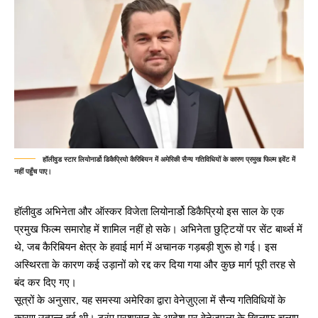
हॉलीवुड स्टार लियोनार्डो डिकैप्रियो कैरिबियन में अमेरिकी सैन्य गतिविधियों के कारण प्रमुख फिल्म इवेंट में
नहीं पहुँच पाए।
हॉलीवुड अभिनेता और ऑस्कर विजेता लियोनार्डो डिकैप्रियो इस साल के एक
प्रमुख फिल्म समारोह में शामिल नहीं हो सके। अभिनेता छुट्टियों पर सेंट बार्थ्स में
थे, जब कैरिबियन क्षेत्र के हवाई मार्ग में अचानक गड़बड़ी शुरू हो गई। इस
अस्थिरता के कारण कई उड़ानों को रद्द कर दिया गया और कुछ मार्ग पूरी तरह से
बंद कर दिए गए।
सूत्रों के अनुसार, यह समस्या अमेरिका द्वारा वेनेज़ुएला में सैन्य गतिविधियों के
कारण उत्पन्न हुई थी। ट्रंप प्रशासन के आदेश पर वेनेज़ुएला के खिलाफ चलाए