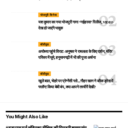
भोजपुरी सिनेमा
यश कुमार का नया भोजपुरी गाना ‘नईहरवा’ रिलीज, VIDEO
देख हो जाएंगे भावुक
बॉलीवुड
अयोध्या पहुंचे विराट-अनुष्का ने रामलला के किए दर्शन, मंदिर
परिसर में घूमे, हनुमानगढ़ी में भी की पूजा अर्चना
बॉलीवुड
खुले बाल, चेहरे पर प्रेग्नेंसी ग्लो…गौहर खान ने ब्लैक ड्रेस में
फ्लॉन्ट किया बेबी बंप, क्या आपने तस्वीरें देखी?
You Might Also Like