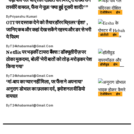
“वड़ा पाव गर्ल चंद्रिका दीक्षित की मिस्ट्री शख्स संग
तस्वीरें वायरल, फैंस ने पूछा ‘क्या हुई दूसरी शादी?’”
टेलीविजन
होम
By
Priyanshu Kumari
OTT पर दस्तक देने को तैयार हॉरर थ्रिलर ‘ईशा’ ,
जानिए कब और कहां देख सकेंगे रहस्य और डर से भरी
ओटीटी
होम
ये फिल्म
By
T24khabarmail@gmail.com
Netflix पर भड़कीं टायरा बैंक्स ! डॉक्यूसीरीज़ पर
ठोका मुकदमा, बोलीं ‘मेरी बातों को तोड़-मरोड़कर पेश
हॉलीवुड
होम
किया गया’
By
T24khabarmail@gmail.com
‘मां-बाप का प्यार नहीं मिला, पर फैंस ने अपनाया’
अनुराग डोभाल का छलका दर्द, इमोशनल वीडियो
टेलीविजन
होम
वायरल
By
T24khabarmail@gmail.com