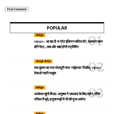
POPULAR
बॉलीवुड
VIDEO : आ रहा है ‘द ग्रेट इंडियन कपिल शो’, सलमान खान
होंगे गेस्ट…कब और कहां होगी स्ट्रीमिंग?
भोजपुरी सिनेमा
यश कुमार का नया भोजपुरी गाना ‘नईहरवा’ रिलीज, VIDEO
देख हो जाएंगे भावुक
बॉलीवुड
अयोध्या पहुंचे विराट-अनुष्का ने रामलला के किए दर्शन, मंदिर
परिसर में घूमे, हनुमानगढ़ी में भी की पूजा अर्चना
बॉलीवुड