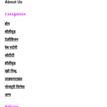
About Us
Categories
होम
बॉलीवुड
टेलीविजन
वेब स्टोरी
ओटीटी
हॉलीवुड
मूवी रिव्यू
लाइफस्टाइल
भोजपुरी सिनेमा
अन्य
Policies