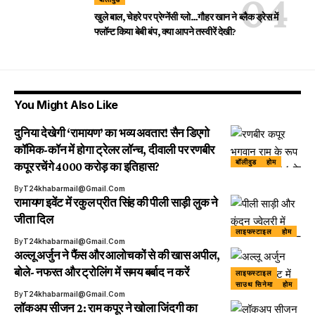
खुले बाल, चेहरे पर प्रेग्नेंसी ग्लो…गौहर खान ने ब्लैक ड्रेस में
फ्लॉन्ट किया बेबी बंप, क्या आपने तस्वीरें देखी?
You Might Also Like
दुनिया देखेगी ‘रामायण’ का भव्य अवतार! सैन डिएगो
कॉमिक-कॉन में होगा ट्रेलर लॉन्च, दीवाली पर रणबीर
बॉलीवुड
होम
कपूर रचेंगे 4000 करोड़ का इतिहास?
By
T24khabarmail@gmail.com
रामायण इवेंट में रकुल प्रीत सिंह की पीली साड़ी लुक ने
जीता दिल
लाइफस्टाइल
होम
By
T24khabarmail@gmail.com
अल्लू अर्जुन ने फैंस और आलोचकों से की खास अपील,
बोले- नफरत और ट्रोलिंग में समय बर्बाद न करें
लाइफस्टाइल
साउथ सिनेमा
होम
By
T24khabarmail@gmail.com
लॉकअप सीजन 2: राम कपूर ने खोला जिंदगी का