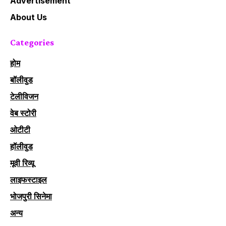
Advertisement
About Us
Categories
होम
बॉलीवुड
टेलीविजन
वेब स्टोरी
ओटीटी
हॉलीवुड
मूवी रिव्यू
लाइफस्टाइल
भोजपुरी सिनेमा
अन्य