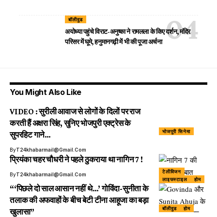
बॉलीवुड
अयोध्या पहुंचे विराट-अनुष्का ने रामलला के किए दर्शन, मंदिर
परिसर में घूमे, हनुमानगढ़ी में भी की पूजा अर्चना
You Might Also Like
VIDEO : सुरीली आवाज से लोगों के दिलों पर राज
करती हैं अक्षरा सिंह, सुनिए भोजपुरी एक्ट्रेस के
भोजपुरी सिनेमा
सुपरहिट गाने…
By
T24khabarmail@gmail.com
प्रियंका चहर चौधरी ने पहले ठुकराया था नागिन 7 !
टेलीविजन
By
T24khabarmail@gmail.com
लाइफस्टाइल
होम
“‘पिछले दो साल आसान नहीं थे…’ गोविंदा-सुनीता के
तलाक की अफवाहों के बीच बेटी टीना आहूजा का बड़ा
बॉलीवुड
होम
खुलासा”