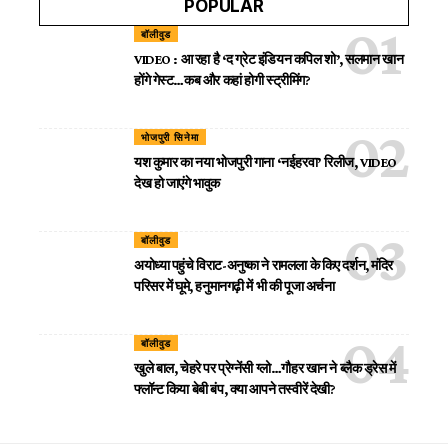
POPULAR
बॉलीवुड
VIDEO : आ रहा है ‘द ग्रेट इंडियन कपिल शो’, सलमान खान
होंगे गेस्ट…कब और कहां होगी स्ट्रीमिंग?
भोजपुरी सिनेमा
यश कुमार का नया भोजपुरी गाना ‘नईहरवा’ रिलीज, VIDEO
देख हो जाएंगे भावुक
बॉलीवुड
अयोध्या पहुंचे विराट-अनुष्का ने रामलला के किए दर्शन, मंदिर
परिसर में घूमे, हनुमानगढ़ी में भी की पूजा अर्चना
बॉलीवुड
खुले बाल, चेहरे पर प्रेग्नेंसी ग्लो…गौहर खान ने ब्लैक ड्रेस में
फ्लॉन्ट किया बेबी बंप, क्या आपने तस्वीरें देखी?