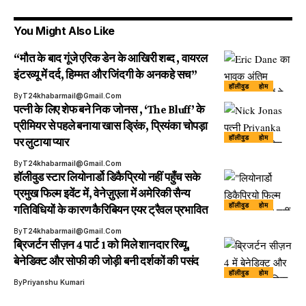
You Might Also Like
“मौत के बाद गूंजे एरिक डेन के आखिरी शब्द , वायरल
इंटरव्यू में दर्द, हिम्मत और जिंदगी के अनकहे सच”
हॉलीवुड
होम
By
T24khabarmail@gmail.com
पत्नी के लिए शेफ बने निक जोनस , ‘The Bluff’ के
प्रीमियर से पहले बनाया खास ड्रिंक, प्रियंका चोपड़ा
हॉलीवुड
होम
पर लुटाया प्यार
By
T24khabarmail@gmail.com
हॉलीवुड स्टार लियोनार्डो डिकैप्रियो नहीं पहुँच सके
प्रमुख फिल्म इवेंट में, वेनेज़ुएला में अमेरिकी सैन्य
हॉलीवुड
होम
गतिविधियों के कारण कैरिबियन एयर ट्रैवल प्रभावित
By
T24khabarmail@gmail.com
ब्रिजर्टन सीज़न 4 पार्ट 1 को मिले शानदार रिव्यू,
बेनेडिक्ट और सोफी की जोड़ी बनी दर्शकों की पसंद
हॉलीवुड
होम
By
Priyanshu Kumari